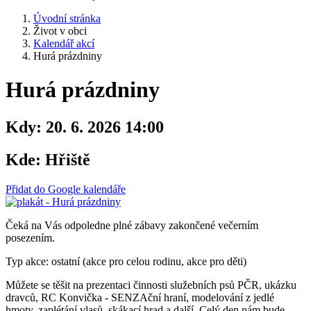
Úvodní stránka
Život v obci
Kalendář akcí
Hurá prázdniny
Hurá prázdniny
Kdy:
20. 6. 2026 14:00
Kde:
Hřiště
Přidat do Google kalendáře
Čeká na Vás odpoledne plné zábavy zakončené večerním
posezením.
Typ akce: ostatní (akce pro celou rodinu, akce pro děti)
Můžete se těšit na prezentaci činnosti služebních psů PČR, ukázku
dravců, RC Konvička - SENZAční hraní, modelování z jedlé
hmoty, zaplétání vlasů, skákací hrad a další. Celý den nám bude