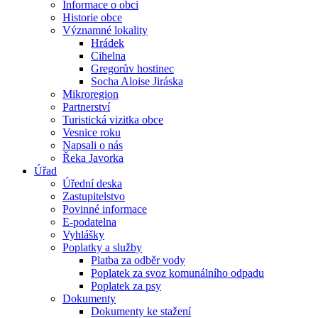
Informace o obci
Historie obce
Významné lokality
Hrádek
Cihelna
Gregorův hostinec
Socha Aloise Jiráska
Mikroregion
Partnerství
Turistická vizitka obce
Vesnice roku
Napsali o nás
Řeka Javorka
Úřad
Úřední deska
Zastupitelstvo
Povinné informace
E-podatelna
Vyhlášky
Poplatky a služby
Platba za odběr vody
Poplatek za svoz komunálního odpadu
Poplatek za psy
Dokumenty
Dokumenty ke stažení