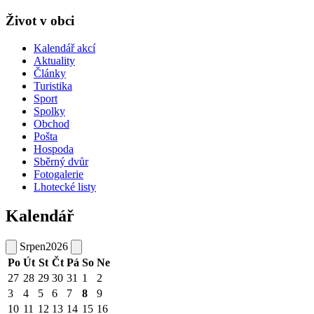
Život v obci
Kalendář akcí
Aktuality
Články
Turistika
Sport
Spolky
Obchod
Pošta
Hospoda
Sběrný dvůr
Fotogalerie
Lhotecké listy
Kalendář
Srpen
2026
Po
Út
St
Čt
Pá
So
Ne
27
28
29
30
31
1
2
3
4
5
6
7
8
9
10
11
12
13
14
15
16