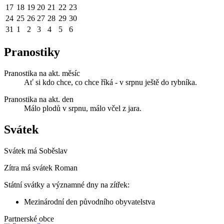
17
18
19
20
21
22
23
24
25
26
27
28
29
30
31
1
2
3
4
5
6
Pranostiky
Pranostika na akt. měsíc
Ať si kdo chce, co chce říká - v srpnu ještě do rybníka.
Pranostika na akt. den
Málo plodů v srpnu, málo včel z jara.
Svátek
Svátek má
Soběslav
Zítra má svátek
Roman
Státní svátky a významné dny na zítřek:
Mezinárodní den původního obyvatelstva
Partnerské obce