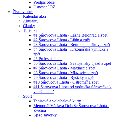
Předpis obce
Usnesení OZ
Život v obci
Kalendář akcí
Aktuality
Články
Turistika
#1 Šárovcova Lhota - Lázně Bělohrad a zpět
#2 Šárovcova Lhota - Libín a zpět
#3 Šárovcova Lhota - Bertoldka - Tikov a zpět
#4 Šárovcova Lhota - Krkonošská vyhlídka a
zpět
#5 Po lesní silnici
#6 Šárovcova Lhota - Svatojánský újezd a zpět
#7 Šárovcova Lhota - Maxinec a zpět
#8 Šárovcova Lhota - Mlázovice a zpět
#9 Šárovcova Lhota - Byšičky a zpět
#10 Šárovcova Lhota - Ostroměř a zpět
#11 Šárovcova Lhota od vodníčka Šárovečka k
víle Cihelíně
Sport
Tenisové a volejbalové kurty
Memoriál Václava Dobeše Šárovcova Lhota -
Zvičina
Sjezd Javorky