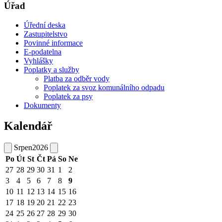
Úřad
Úřední deska
Zastupitelstvo
Povinné informace
E-podatelna
Vyhlášky
Poplatky a služby
Platba za odběr vody
Poplatek za svoz komunálního odpadu
Poplatek za psy
Dokumenty
Kalendář
Srpen
2026
Po
Út
St
Čt
Pá
So
Ne
27
28
29
30
31
1
2
3
4
5
6
7
8
9
10
11
12
13
14
15
16
17
18
19
20
21
22
23
24
25
26
27
28
29
30