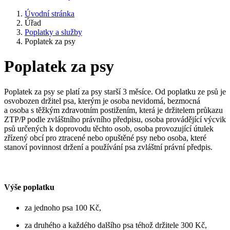
Úvodní stránka
Úřad
Poplatky a služby
Poplatek za psy
Poplatek za psy
Poplatek za psy se platí za psy starší 3 měsíce. Od poplatku ze psů je
osvobozen držitel psa, kterým je osoba nevidomá, bezmocná
a osoba s těžkým zdravotním postižením, která je držitelem průkazu
ZTP/P podle zvláštního právního předpisu, osoba provádějící výcvik
psů určených k doprovodu těchto osob, osoba provozující útulek
zřízený obcí pro ztracené nebo opuštěné psy nebo osoba, které
stanoví povinnost držení a používání psa zvláštní právní předpis.
Výše poplatku
za jednoho psa 100 Kč,
za druhého a každého dalšího psa téhož držitele 300 Kč,