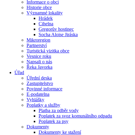
Informace o obci
Historie obce
Významné lokality
Hrádek
Cihelna
Gregorův hostinec
Socha Aloise Jiráska
Mikroregion
Partnerství
Turistická vizitka obce
Vesnice roku
Napsali o nás
Řeka Javorka
Úřad
Úřední deska
Zastupitelstvo
Povinné informace
E-podatelna
Vyhlášky
Poplatky a služby
Platba za odběr vody
Poplatek za svoz komunálního odpadu
Poplatek za psy
Dokumenty
Dokumenty ke stažení