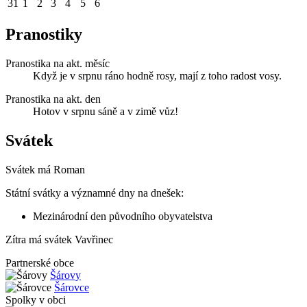
31
1
2
3
4
5
6
Pranostiky
Pranostika na akt. měsíc
Když je v srpnu ráno hodně rosy, mají z toho radost vosy.
Pranostika na akt. den
Hotov v srpnu sáně a v zimě vůz!
Svátek
Svátek má
Roman
Státní svátky a významné dny na dnešek:
Mezinárodní den původního obyvatelstva
Zítra má svátek
Vavřinec
Partnerské obce
Šárovy
Šárovce
Spolky v obci