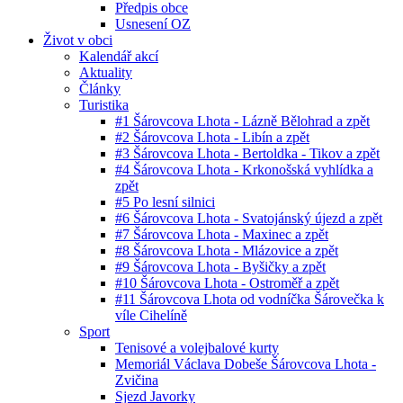
Předpis obce
Usnesení OZ
Život v obci
Kalendář akcí
Aktuality
Články
Turistika
#1 Šárovcova Lhota - Lázně Bělohrad a zpět
#2 Šárovcova Lhota - Libín a zpět
#3 Šárovcova Lhota - Bertoldka - Tikov a zpět
#4 Šárovcova Lhota - Krkonošská vyhlídka a
zpět
#5 Po lesní silnici
#6 Šárovcova Lhota - Svatojánský újezd a zpět
#7 Šárovcova Lhota - Maxinec a zpět
#8 Šárovcova Lhota - Mlázovice a zpět
#9 Šárovcova Lhota - Byšičky a zpět
#10 Šárovcova Lhota - Ostroměř a zpět
#11 Šárovcova Lhota od vodníčka Šárovečka k
víle Cihelíně
Sport
Tenisové a volejbalové kurty
Memoriál Václava Dobeše Šárovcova Lhota -
Zvičina
Sjezd Javorky