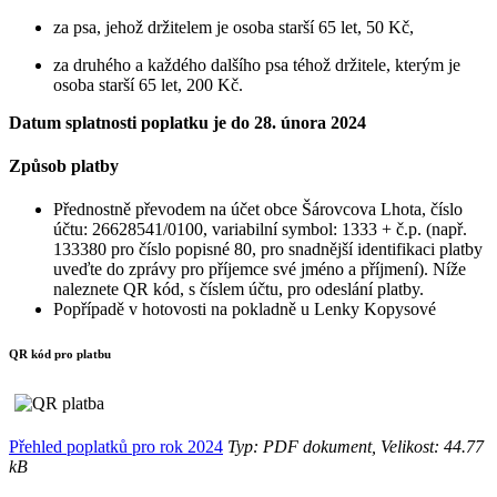
za psa, jehož držitelem je osoba starší 65 let, 50 Kč,
za druhého a každého dalšího psa téhož držitele, kterým je
osoba starší 65 let, 200 Kč.
Datum splatnosti poplatku je do 28. února 2024
Způsob platby
Přednostně převodem na účet obce Šárovcova Lhota, číslo
účtu: 26628541/0100, variabilní symbol: 1333 + č.p. (např.
133380 pro číslo popisné 80, pro snadnější identifikaci platby
uveďte do zprávy pro příjemce své jméno a příjmení). Níže
naleznete QR kód, s číslem účtu, pro odeslání platby.
Popřípadě v hotovosti na pokladně u Lenky Kopysové
QR kód pro platbu
Přehled poplatků pro rok 2024
Typ: PDF dokument, Velikost: 44.77
kB