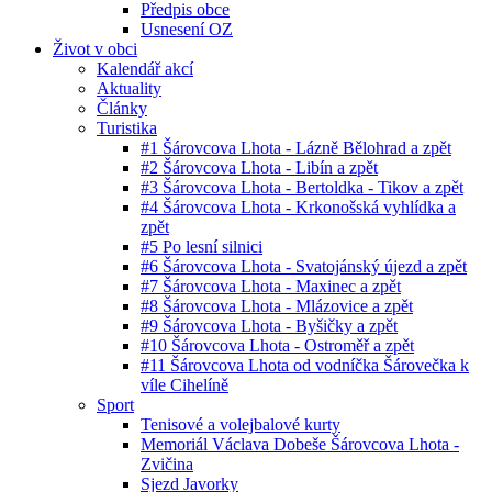
Předpis obce
Usnesení OZ
Život v obci
Kalendář akcí
Aktuality
Články
Turistika
#1 Šárovcova Lhota - Lázně Bělohrad a zpět
#2 Šárovcova Lhota - Libín a zpět
#3 Šárovcova Lhota - Bertoldka - Tikov a zpět
#4 Šárovcova Lhota - Krkonošská vyhlídka a
zpět
#5 Po lesní silnici
#6 Šárovcova Lhota - Svatojánský újezd a zpět
#7 Šárovcova Lhota - Maxinec a zpět
#8 Šárovcova Lhota - Mlázovice a zpět
#9 Šárovcova Lhota - Byšičky a zpět
#10 Šárovcova Lhota - Ostroměř a zpět
#11 Šárovcova Lhota od vodníčka Šárovečka k
víle Cihelíně
Sport
Tenisové a volejbalové kurty
Memoriál Václava Dobeše Šárovcova Lhota -
Zvičina
Sjezd Javorky