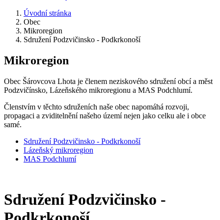
Úvodní stránka
Obec
Mikroregion
Sdružení Podzvičinsko - Podkrkonoší
Mikroregion
Obec Šárovcova Lhota je členem neziskového sdružení obcí a měst
Podzvičínsko, Lázeňského mikroregionu a MAS Podchlumí.
Členstvím v těchto sdruženích naše obec napomáhá rozvoji,
propagaci a zviditelnění našeho území nejen jako celku ale i obce
samé.
Sdružení Podzvičinsko - Podkrkonoší
Lázeňský mikroregion
MAS Podchlumí
Sdružení Podzvičinsko -
Podkrkonoší