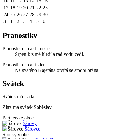
10
11
12
13
14
15
16
17
18
19
20
21
22
23
24
25
26
27
28
29
30
31
1
2
3
4
5
6
Pranostiky
Pranostika na akt. měsíc
Srpen k zimě hledí a rád vodu cedí.
Pranostika na akt. den
Na svatého Kajetána otvírá se stodol brána.
Svátek
Svátek má
Lada
Zítra má svátek
Soběslav
Partnerské obce
Šárovy
Šárovce
Spolky v obci