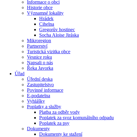
Informace o obci
Historie obce
Významné lokality
Hrádek
Cihelna
Gregorův hostinec
Socha Aloise Jiráska
Mikroregion
Partnerství
Turistická vizitka obce
Vesnice roku
Napsali o nás
Řeka Javorka
Úřad
Úřední deska
Zastupitelstvo
Povinné informace
E-podatelna
Vyhlášky
Poplatky a služby
Platba za odběr vody
Poplatek za svoz komunálního odpadu
Poplatek za psy
Dokumenty
Dokumenty ke stažení