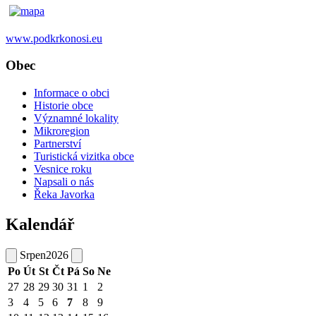
www.podkrkonosi.eu
Obec
Informace o obci
Historie obce
Významné lokality
Mikroregion
Partnerství
Turistická vizitka obce
Vesnice roku
Napsali o nás
Řeka Javorka
Kalendář
Srpen
2026
Po
Út
St
Čt
Pá
So
Ne
27
28
29
30
31
1
2
3
4
5
6
7
8
9