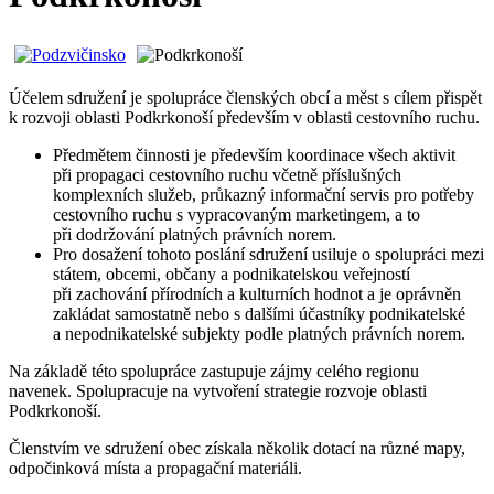
Účelem sdružení je spolupráce členských obcí a měst s cílem přispět
k rozvoji oblasti Podkrkonoší především v oblasti cestovního ruchu.
Předmětem činnosti je především koordinace všech aktivit
při propagaci cestovního ruchu včetně příslušných
komplexních služeb, průkazný informační servis pro potřeby
cestovního ruchu s vypracovaným marketingem, a to
při dodržování platných právních norem.
Pro dosažení tohoto poslání sdružení usiluje o spolupráci mezi
státem, obcemi, občany a podnikatelskou veřejností
při zachování přírodních a kulturních hodnot a je oprávněn
zakládat samostatně nebo s dalšími účastníky podnikatelské
a nepodnikatelské subjekty podle platných právních norem.
Na základě této spolupráce zastupuje zájmy celého regionu
navenek. Spolupracuje na vytvoření strategie rozvoje oblasti
Podkrkonoší.
Členstvím ve sdružení obec získala několik dotací na různé mapy,
odpočinková místa a propagační materiáli.