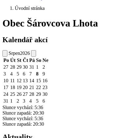
Úvodní stránka
Obec Šárovcova Lhota
Kalendář akcí
Srpen
2026
Po
Út
St
Čt
Pá
So
Ne
27
28
29
30
31
1
2
3
4
5
6
7
8
9
10
11
12
13
14
15
16
17
18
19
20
21
22
23
24
25
26
27
28
29
30
31
1
2
3
4
5
6
Slunce vychází:
5:36
Slunce zapadá:
20:30
Slunce vychází:
5:36
Slunce zapadá:
20:30
Aktuality