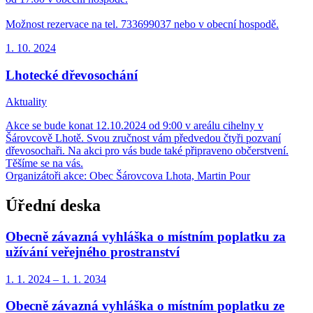
Možnost rezervace na tel. 733699037 nebo v obecní hospodě.
1. 10.
2024
Lhotecké dřevosochání
Aktuality
Akce se bude konat 12.10.2024 od 9:00 v areálu cihelny v
Šárovcově Lhotě. Svou zručnost vám předvedou čtyři pozvaní
dřevosochaři. Na akci pro vás bude také připraveno občerstvení.
Těšíme se na vás.
Organizátoři akce: Obec Šárovcova Lhota, Martin Pour
Úřední deska
Obecně závazná vyhláška o místním poplatku za
užívání veřejného prostranství
1. 1.
2024
–
1. 1.
2034
Obecně závazná vyhláška o místním poplatku ze