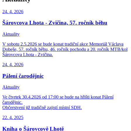
24. 4.
2026
Šárovcova Lhota - Zvičina, 57. ročník běhu
Aktuality
V sobotu 2.5.2026 se bude konat tradiční akce Memoriál Václava
Dobeše, 57. ročník běhu, 46. ročník pochodu a 20. ročník MTB/kol
Šárovcova Lhota - Zvičina.
24. 4.
2026
Pálení čarodějnic
Aktuality
Ve čtvrtek 30.4.2026 od 17:00 se bude na hřišti konat Pálení
čarodějnic.
Občerstvení již tradičně zajistí místní SDH.
22. 4.
2025
Kniha o Šárovcově Lhotě