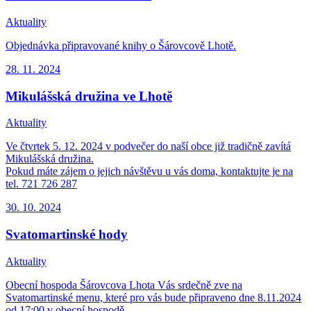
Aktuality
Objednávka připravované knihy o Šárovcově Lhotě.
28. 11.
2024
Mikulášská družina ve Lhotě
Aktuality
Ve čtvrtek 5. 12. 2024 v podvečer do naší obce již tradičně zavítá
Mikulášská družina.
Pokud máte zájem o jejich návštěvu u vás doma, kontaktujte je na
tel. 721 726 287
30. 10.
2024
Svatomartinské hody
Aktuality
Obecní hospoda Šárovcova Lhota Vás srdečně zve na
Svatomartinské menu, které pro vás bude připraveno dne 8.11.2024
od 17:00 v obecní hospodě.