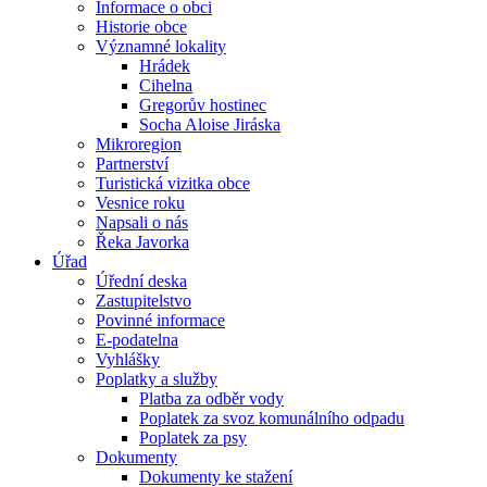
Informace o obci
Historie obce
Významné lokality
Hrádek
Cihelna
Gregorův hostinec
Socha Aloise Jiráska
Mikroregion
Partnerství
Turistická vizitka obce
Vesnice roku
Napsali o nás
Řeka Javorka
Úřad
Úřední deska
Zastupitelstvo
Povinné informace
E-podatelna
Vyhlášky
Poplatky a služby
Platba za odběr vody
Poplatek za svoz komunálního odpadu
Poplatek za psy
Dokumenty
Dokumenty ke stažení