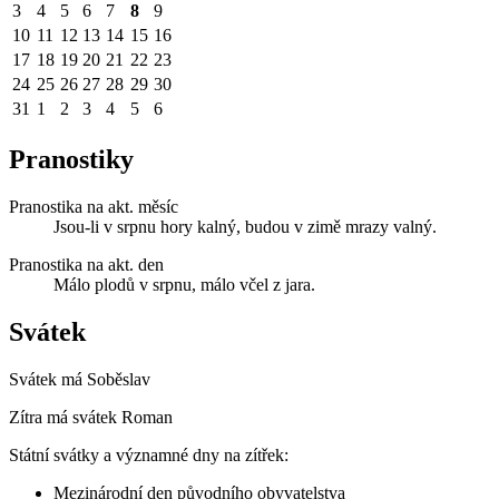
3
4
5
6
7
8
9
10
11
12
13
14
15
16
17
18
19
20
21
22
23
24
25
26
27
28
29
30
31
1
2
3
4
5
6
Pranostiky
Pranostika na akt. měsíc
Jsou-li v srpnu hory kalný, budou v zimě mrazy valný.
Pranostika na akt. den
Málo plodů v srpnu, málo včel z jara.
Svátek
Svátek má
Soběslav
Zítra má svátek
Roman
Státní svátky a významné dny na zítřek:
Mezinárodní den původního obyvatelstva