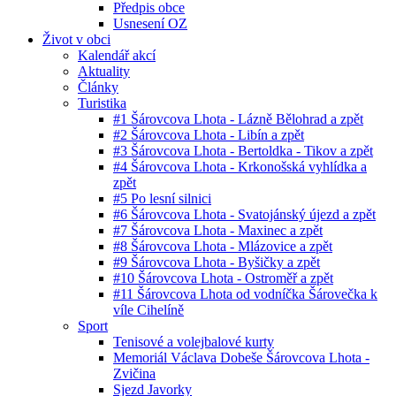
Předpis obce
Usnesení OZ
Život v obci
Kalendář akcí
Aktuality
Články
Turistika
#1 Šárovcova Lhota - Lázně Bělohrad a zpět
#2 Šárovcova Lhota - Libín a zpět
#3 Šárovcova Lhota - Bertoldka - Tikov a zpět
#4 Šárovcova Lhota - Krkonošská vyhlídka a
zpět
#5 Po lesní silnici
#6 Šárovcova Lhota - Svatojánský újezd a zpět
#7 Šárovcova Lhota - Maxinec a zpět
#8 Šárovcova Lhota - Mlázovice a zpět
#9 Šárovcova Lhota - Byšičky a zpět
#10 Šárovcova Lhota - Ostroměř a zpět
#11 Šárovcova Lhota od vodníčka Šárovečka k
víle Cihelíně
Sport
Tenisové a volejbalové kurty
Memoriál Václava Dobeše Šárovcova Lhota -
Zvičina
Sjezd Javorky