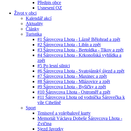
Předpis obce
Usnesení OZ
Život v obci
Kalendář akcí
Aktuality
Články
Turistika
#1 Šárovcova Lhota - Lázně Bělohrad a zpět
#2 Šárovcova Lhota - Libín a zpět
#3 Šárovcova Lhota - Bertoldka - Tikov a zpět
#4 Šárovcova Lhota - Krkonošská vyhlídka a
zpět
#5 Po lesní silnici
#6 Šárovcova Lhota - Svatojánský újezd a zpět
#7 Šárovcova Lhota - Maxinec a zpět
#8 Šárovcova Lhota - Mlázovice a zpět
#9 Šárovcova Lhota - Byšičky a zpět
#10 Šárovcova Lhota - Ostroměř a zpět
#11 Šárovcova Lhota od vodníčka Šárovečka k
víle Cihelíně
Sport
Tenisové a volejbalové kurty
Memoriál Václava Dobeše Šárovcova Lhota -
Zvičina
Sjezd Javorky