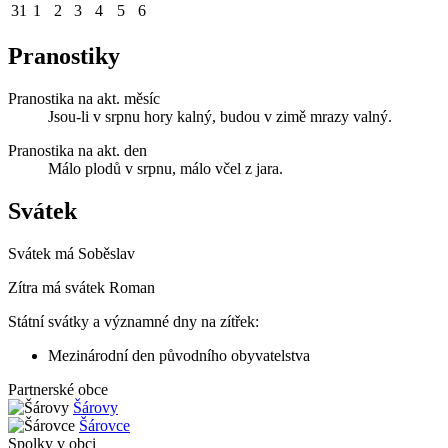
31
1
2
3
4
5
6
Pranostiky
Pranostika na akt. měsíc
Jsou-li v srpnu hory kalný, budou v zimě mrazy valný.
Pranostika na akt. den
Málo plodů v srpnu, málo včel z jara.
Svátek
Svátek má
Soběslav
Zítra má svátek
Roman
Státní svátky a významné dny na zítřek:
Mezinárodní den původního obyvatelstva
Partnerské obce
Šárovy
Šárovce
Spolky v obci