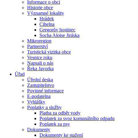
Informace o obci
Historie obce
Významné lokality
Hrádek
Cihelna
Gregorův hostinec
Socha Aloise Jiráska
Mikroregion
Partnerství
Turistická vizitka obce
Vesnice roku
Napsali o nás
Řeka Javorka
Úřad
Úřední deska
Zastupitelstvo
Povinné informace
E-podatelna
Vyhlášky
Poplatky a služby
Platba za odběr vody
Poplatek za svoz komunálního odpadu
Poplatek za psy
Dokumenty
Dokumenty ke stažení