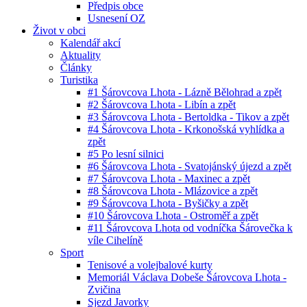
Předpis obce
Usnesení OZ
Život v obci
Kalendář akcí
Aktuality
Články
Turistika
#1 Šárovcova Lhota - Lázně Bělohrad a zpět
#2 Šárovcova Lhota - Libín a zpět
#3 Šárovcova Lhota - Bertoldka - Tikov a zpět
#4 Šárovcova Lhota - Krkonošská vyhlídka a
zpět
#5 Po lesní silnici
#6 Šárovcova Lhota - Svatojánský újezd a zpět
#7 Šárovcova Lhota - Maxinec a zpět
#8 Šárovcova Lhota - Mlázovice a zpět
#9 Šárovcova Lhota - Byšičky a zpět
#10 Šárovcova Lhota - Ostroměř a zpět
#11 Šárovcova Lhota od vodníčka Šárovečka k
víle Cihelíně
Sport
Tenisové a volejbalové kurty
Memoriál Václava Dobeše Šárovcova Lhota -
Zvičina
Sjezd Javorky