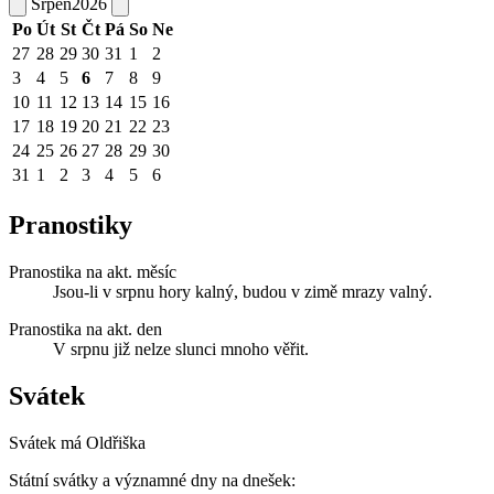
Srpen
2026
Po
Út
St
Čt
Pá
So
Ne
27
28
29
30
31
1
2
3
4
5
6
7
8
9
10
11
12
13
14
15
16
17
18
19
20
21
22
23
24
25
26
27
28
29
30
31
1
2
3
4
5
6
Pranostiky
Pranostika na akt. měsíc
Jsou-li v srpnu hory kalný, budou v zimě mrazy valný.
Pranostika na akt. den
V srpnu již nelze slunci mnoho věřit.
Svátek
Svátek má
Oldřiška
Státní svátky a významné dny na dnešek: