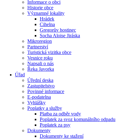
Informace o obci
Historie obce
Významné lokality
Hrádek
Cihelna
Gregorův hostinec
Socha Aloise Jiráska
Mikroregion
Partnerství
Turistická vizitka obce
Vesnice roku
Napsali o nás
Řeka Javorka
Úřad
Úřední deska
Zastupitelstvo
Povinné informace
E-podatelna
Vyhlášky
Poplatky a služby
Platba za odběr vody
Poplatek za svoz komunálního odpadu
Poplatek za psy
Dokumenty
Dokumenty ke stažení