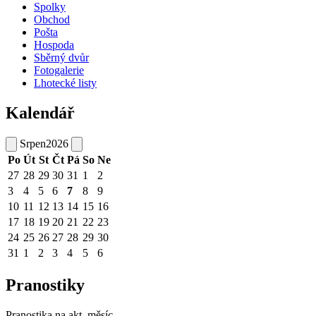
Spolky
Obchod
Pošta
Hospoda
Sběrný dvůr
Fotogalerie
Lhotecké listy
Kalendář
Srpen
2026
Po
Út
St
Čt
Pá
So
Ne
27
28
29
30
31
1
2
3
4
5
6
7
8
9
10
11
12
13
14
15
16
17
18
19
20
21
22
23
24
25
26
27
28
29
30
31
1
2
3
4
5
6
Pranostiky
Pranostika na akt. měsíc