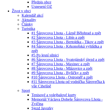
Předpis obce
Usnesení OZ
Život v obci
Kalendář akcí
Aktuality
Články
Turistika
#1 Šárovcova Lhota - Lázně Bělohrad a zpět
#2 Šárovcova Lhota - Libín a zpět
#3 Šárovcova Lhota - Bertoldka - Tikov a zpět
#4 Šárovcova Lhota - Krkonošská vyhlídka a
zpět
#5 Po lesní silnici
#6 Šárovcova Lhota - Svatojánský újezd a zpět
#7 Šárovcova Lhota - Maxinec a zpět
#8 Šárovcova Lhota - Mlázovice a zpět
#9 Šárovcova Lhota - Byšičky a zpět
#10 Šárovcova Lhota - Ostroměř a zpět
#11 Šárovcova Lhota od vodníčka Šárovečka k
víle Cihelíně
Sport
Tenisové a volejbalové kurty
Memoriál Václava Dobeše Šárovcova Lhota -
Zvičina
Sjezd Javorky