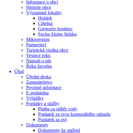
Informace o obci
Historie obce
Významné lokality
Hrádek
Cihelna
Gregorův hostinec
Socha Aloise Jiráska
Mikroregion
Partnerství
Turistická vizitka obce
Vesnice roku
Napsali o nás
Řeka Javorka
Úřad
Úřední deska
Zastupitelstvo
Povinné informace
E-podatelna
Vyhlášky
Poplatky a služby
Platba za odběr vody
Poplatek za svoz komunálního odpadu
Poplatek za psy
Dokumenty
Dokumenty ke stažení